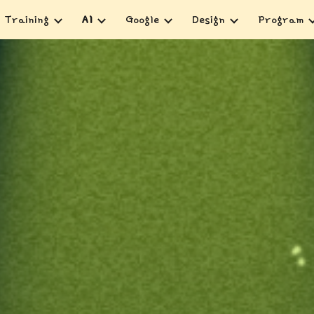
Training
AI
Google
Design
Program
ip to main content
Skip to navigat